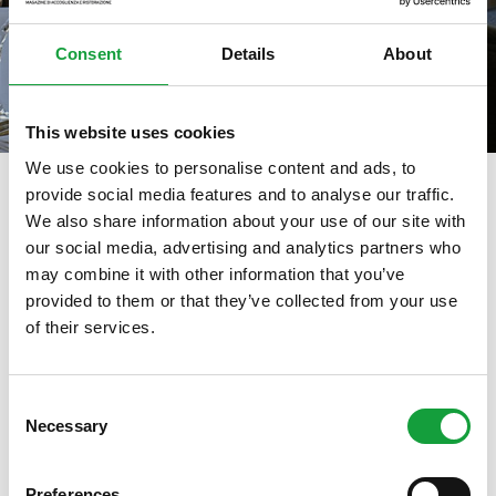
Consent
Details
About
This website uses cookies
We use cookies to personalise content and ads, to
provide social media features and to analyse our traffic.
We also share information about your use of our site with
tag directory
>
ttg travel experience
our social media, advertising and analytics partners who
may combine it with other information that you’ve
TTG Travel Experience
provided to them or that they’ve collected from your use
of their services.
ISCRIVITI ALLA NEWSLETTER
Di seguito tutti i contenuti taggati con:
TTG Travel Experience
Consent
Necessary
Resta aggiornato su tutte le ultime novita nel campo
Selection
della ristorazione e del food.
ARTICOLI, ARTICOLI
Preferences