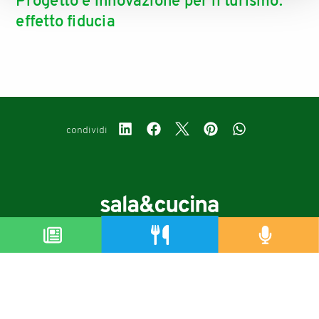
Progetto e innovazione per il turismo:
effetto fiducia
condividi
Copyright © 2019-2026
Autorizzazione del Tribunale di Bologna Nr.8143 del 21/12/2010
Sala&Cucina è una rivista di Edizioni Catering S.r.l.
P.Iva 02233251202
Privacy policy
Cookie policy
Modifica impostazioni cookie