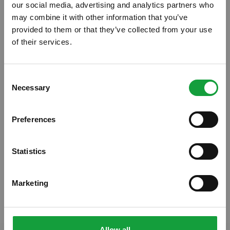
our social media, advertising and analytics partners who
may combine it with other information that you’ve
provided to them or that they’ve collected from your use
of their services.
ISCRIVITI ALLA NEWSLETTER
Consent
Necessary
Resta aggiornato su tutte le ultime novita nel campo
Selection
della ristorazione e del food.
Preferences
ISCRIVITI
Statistics
Marketing
Allow all