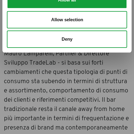
Le attività multi cliente 2012 di TradeLab
saranno focalizzate sul canale bar: alla
Allow selection
quarta edizione…
“ La scelta di dedicare una parte importante
Deny
delle nostre attività 2012 al mondo bar - dice
Mauro Lamparelli, Partner & Direttore
Sviluppo TradeLab - si basa sui forti
cambiamenti che questa tipologia di punti di
consumo sta subendo
in termini di struttura
e assortimento, comportamento di consumo
dei clienti e riferimenti competitivi. Il bar
tradizionale resta il canale away from home
più importante in termini di frequentazione e
presenza di brand ma contemporaneamente