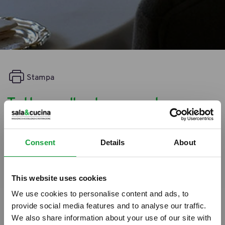
Stampa
Tutto quello che vorreste
sapere sul mondo del bar
Consent
Details
About
15/03/2012
This website uses cookies
We use cookies to personalise content and ads, to
provide social media features and to analyse our traffic.
We also share information about your use of our site with