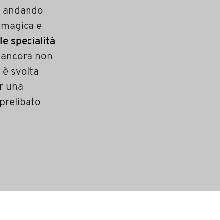
, andando
a magica e
 le specialità
i ancora non
 è svolta
er una
 prelibato