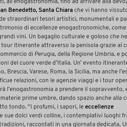
, all’enogastronomia, fino ad arrivare alla devo
San Benedetto, Santa Chiara
che vi hanno vissuto
nde straordinari tesori artistici, monumentali e pa
trimonio di eccellenze enogastronomiche, come i
, i grandi vini. Un bagaglio culturale e goloso che 
tour itinerante attraverso la penisola grazie al c
ommercio di Perugia, della Regione Umbria, e po
tioni del cuore verde d’Italia. Un’ evento itineran
 Brescia, Varese, Roma, la Sicilia, ma anche l’e
icue relazioni, con le agenzie viaggi e i tour ope
sarà l’enogastronomia a prendere il sopravvento, e
 materie prime umbre, dando spazio anche alla cu
tto tondo. “I profumi, i sapori, le
eccellenze
 le sue dolci verdi colline, i contemplativi luoghi 
 tradizioni, raccontati in una giornata dedicata. Un