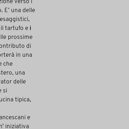
zione verso i
. E’ una delle
esaggistici,
l tartufo e
i
nelle prossime
ontributo di
rterà in una
te che
stero, una
rator delle
 si
cina tipica,
francescani e
’ iniziativa