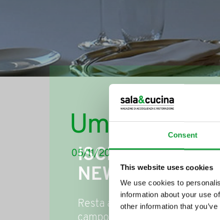
Umbria, terra 
Consent
ISCRIVITI ALLA
05/11/2014
This website uses cookies
NEWSLETTER
We use cookies to personalis
information about your use of
Resta aggiornato su tutte le u
other information that you’ve
campo della ristorazione e del