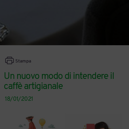
Stampa
Un nuovo modo di intendere il
caffè artigianale
18/01/2021