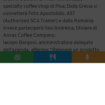
specialty coffee shop di Pisa; Dalla Grecia si
connetterà Fotis Apostolidis, AST
(Authorized SCA Trainer) e dalla Romania
invece parteciperà Vasi Andreica, titolare di
Anvas Coffee Company.
Iacopo Bargoni, amministratore delegato
dell’azienda, afferma: “Relegare un prodotto
buono ad una nicchia di appassionati è
superato e controproducente. Vogliamo
rendere pop la degustazione del caffè,
facendo percepire a tutti la qualità in modo
semplice ed immediato”.