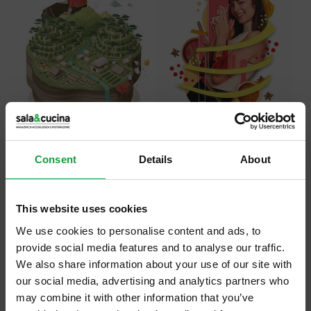
Consent
Details
About
Negli ultimi anni il mondo del caffè ha dato
This website uses cookies
sparsi segnali di rinnovamento. Alcune
We use cookies to personalise content and ads, to
provide social media features and to analyse our traffic.
torrefazioni si stanno distinguendo sul piano
We also share information about your use of our site with
qualitativo, dell’immagine e stanno
our social media, advertising and analytics partners who
investendo risorse per consolidare la cultura
may combine it with other information that you’ve