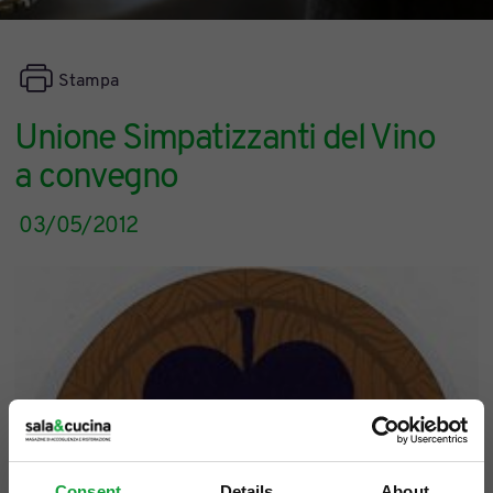
Stampa
Unione Simpatizzanti del Vino
a convegno
03/05/2012
Consent
Details
About