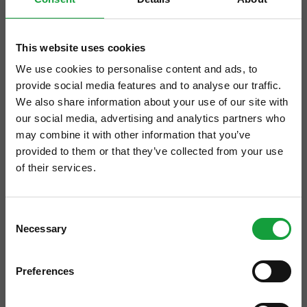
This website uses cookies
We use cookies to personalise content and ads, to
provide social media features and to analyse our traffic.
We also share information about your use of our site with
our social media, advertising and analytics partners who
may combine it with other information that you’ve
provided to them or that they’ve collected from your use
Sabato 5 Maggio, presso la Trattoria La
of their services.
Scaletta, si terrà un incontro per ricordare
ISCRIVITI ALLA NEWSLETTER
un’associazione che per anni (dal 1973 al
Consent
1993) molto ha dato a Cantù e a tutta l’Italia
Necessary
Resta aggiornato su tutte le ultime novita nel campo
Selection
enogastronomica, la Unione Simpatizzanti
della ristorazione e del food.
del Vino, costituita con atto notarile a Figino
Preferences
Serenza, presso la Trattoria del Balé, da sette
ISCRIVITI
soci facenti capo al presidente (chi sta