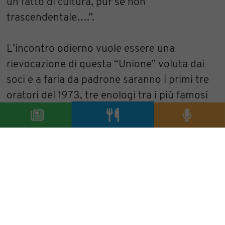
un fatto di cultura, pur se non
trascendentale….”.
L’incontro odierno vuole essere una
rievocazione di questa “Unione” voluta dai
soci e a farla da padrone saranno i primi tre
oratori del 1973, tre enologi tra i più famosi
d’Italia: Giorgio Grai, Vittorio Fiore e Mattia
Vezzola. Un incontro che sarà salutato da un
lauto menù studiato per l’occasione da
Rocco ed elaborato da Gabriele e Luciano
della “famosa” già allora, Trattoria La
Scaletta.
Rocco Lettieri