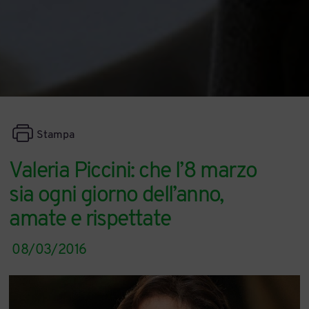
Stampa
Valeria Piccini: che l’8 marzo
sia ogni giorno dell’anno,
amate e rispettate
08/03/2016