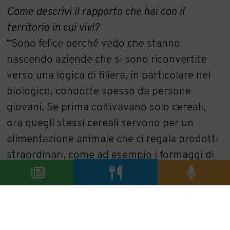
Come descrivi il rapporto che hai con il
territorio in cui vivi?
“Sono felice perché vedo che stanno
nascendo aziende che si sono riconvertite
verso una logica di filiera, in particolare nel
biologico, condotte spesso da persone
giovani. Se prima coltivavano solo cereali,
ora quegli stessi cereali servono per un
alimentazione animale che ci regala prodotti
straordinari, come ad esempio i formaggi di
Gianni Pira che trovi qui accanto (nello
stesso spazio di Cecchi a Identità Golose
ndr
). Non so quanto possa aver inciso la mia
idea di cucina in questo processo, ma vivere