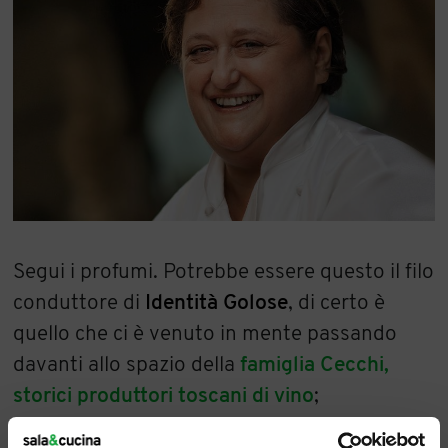
Segui i profumi. Potrebbe essere questo il filo
conduttore di
Identità Golose
, di certo è
quello che ci è venuto in mente passando
davanti allo spazio della
famiglia Cecchi,
storici produttori toscani di vino
;
affollatissimo per le degustazioni dei loro vini