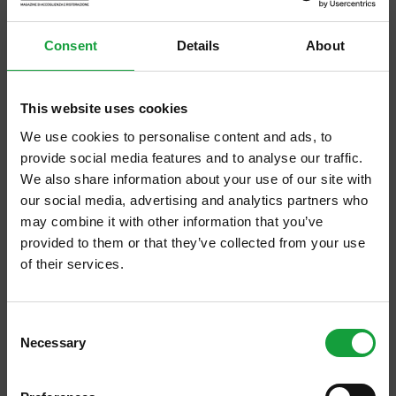
di Val delle Rose, la tenuta maremmana del
gruppo.
Consent
Details
About
Con un motivo in più: la presenza di
Valeria
Piccini
,
la cuoca del Ristorante Caino** di
This website uses cookies
Montemerano (GR),
che proponeva una
We use cookies to personalise content and ads, to
strepitosa Crema di ceci con calamaretti
provide social media features and to analyse our traffic.
spillo e cenere all'aglio bruciato.
We also share information about your use of our site with
our social media, advertising and analytics partners who
may combine it with other information that you’ve
provided to them or that they’ve collected from your use
of their services.
ISCRIVITI ALLA NEWSLETTER
Consent
Necessary
Resta aggiornato su tutte le ultime novita nel campo
Selection
della ristorazione e del food.