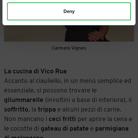
Deny
Carmelo Vignes
La cucina di Vico Rua
Accanto al ciauliello, in un menù semplice ed
essenziale, si possono trovare le
gliummarelle
(involtini a base di interiora), il
soffritto
, la
trippa
e alcuni pezzi di carne.
Non mancano i
ceci fritti
per aprire la cena e
le cocotte di
gateau di patate
e
parmigiana