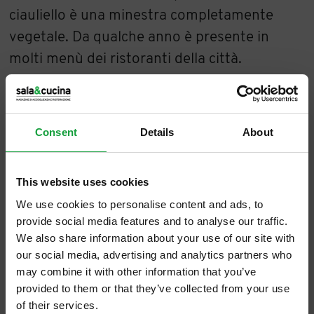
ciauliello è una minestra completamente
vegetale. Da qualche anno è presente in
molti menù dei ristoranti della città.
La storia di Carmelo Vignes
Consent
Details
About
In principio era la gioia di realizzare ed
infornare pizze per la famiglia, poi il sogno di
utilizzare la casa di zia Annunziatella per
This website uses cookies
farne un locale nel centro storico è diventato
We use cookies to personalise content and ads, to
provide social media features and to analyse our traffic.
realtà, grazie ad una buona dose di coraggio.
We also share information about your use of our site with
Dal
2010
Vico Rua, ubicato nell’omonimo
our social media, advertising and analytics partners who
vicolo, è diventato il luogo magico in cui
may combine it with other information that you’ve
provided to them or that they’ve collected from your use
Carmelo Vignes
dà vita alla sua passione.
of their services.
Inizialmente solo pizzeria, man mano hanno