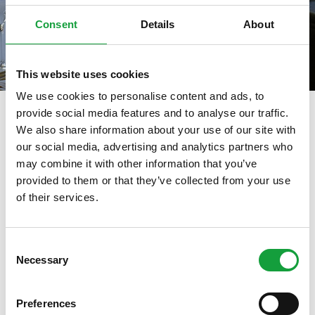
Consent
Details
About
This website uses cookies
We use cookies to personalise content and ads, to
provide social media features and to analyse our traffic.
We also share information about your use of our site with
our social media, advertising and analytics partners who
tag directory
>
vincitore emergentechef
may combine it with other information that you’ve
Vincitore EmergenteChef
provided to them or that they’ve collected from your use
of their services.
ISCRIVITI ALLA NEWSLETTER
Di seguito tutti i contenuti taggati con:
Consent
Vincitore EmergenteChef
Necessary
Resta aggiornato su tutte le ultime novita nel campo
Selection
della ristorazione e del food.
ARTICOLI, ARTICOLI
Preferences