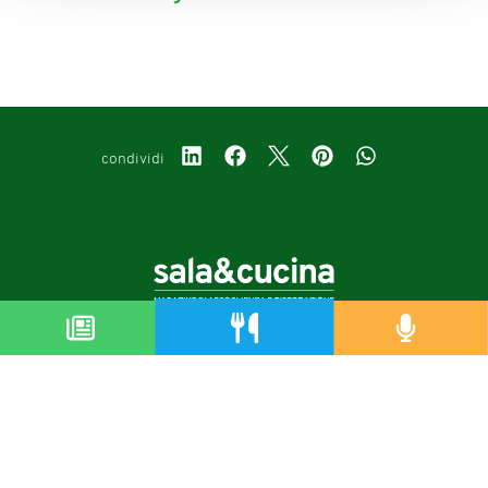
condividi
Copyright © 2019-2026
Autorizzazione del Tribunale di Bologna Nr.8143 del 21/12/2010
Sala&Cucina è una rivista di Edizioni Catering S.r.l.
P.Iva 02233251202
Privacy policy
Cookie policy
Modifica impostazioni cookie