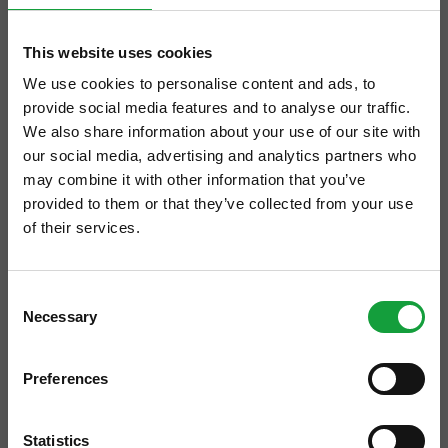
This website uses cookies
We use cookies to personalise content and ads, to
provide social media features and to analyse our traffic.
We also share information about your use of our site with
our social media, advertising and analytics partners who
may combine it with other information that you’ve
provided to them or that they’ve collected from your use
of their services.
ISCRIVITI ALLA NEWSLETTER
Consent
Necessary
Resta aggiornato su tutte le ultime novita nel campo
Selection
A Identità Golose, l’originale incontro tra
della ristorazione e del food.
Barbolino & Chiaretto e mostarde &
Preferences
ISCRIVITI
composte de Le Tamerici di Paola Calciolari.
“La golosa eleganza della semplicità” dei
Statistics