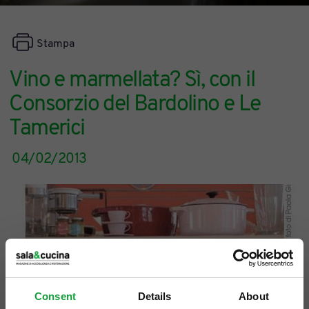
Stampa
Vino e marmellata? Sì, con il
Consorzio del Bardolino e Le
Tamerici
04/02/2013
Consent
Details
About