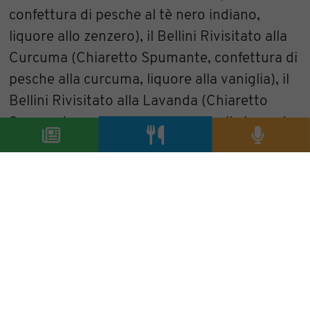
confettura di pesche al tè nero indiano,
liquore allo zenzero), il Bellini Rivisitato alla
Curcuma (Chiaretto Spumante, confettura di
pesche alla curcuma, liquore alla vaniglia), il
Bellini Rivisitato alla Lavanda (Chiaretto
Spumante, confettura di pesche alla lavanda
provenzale, Maraschino) e il Chiaretto
Cocktail, con una gelatina di Chiaretto ideata
per l’occasione da Paola Calciolari.
Quanto la semplicità non è banale, ma
divertimento, sperimentazione, fantasia e
golosità allo stato puro.