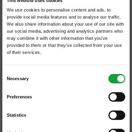
This website uses cookies
We use cookies to personalise content and ads, to
provide social media features and to analyse our traffic.
We also share information about your use of our site with
our social media, advertising and analytics partners who
may combine it with other information that you’ve
provided to them or that they’ve collected from your use
of their services.
Viaggiate spesso per lavoro e avete difficoltà
ISCRIVITI ALLA NEWSLETTER
a mantenere un regime alimentare corretto?
Consent
Per andare incontro alle esigenze di tutti
Necessary
Resta aggiornato su tutte le ultime novita nel campo
Selection
quei lavoratori e viaggiatori che per
della ristorazione e del food.
mancanza di tempo o lontananza da casa
Preferences
ISCRIVITI
sono costretti a rivolgersi sempre più spesso
a canali di ristorazione veloce,
Airest
, società
Statistics
veneziana specializzata nel retail e food &
beverage, ha avviato con la
Fondazione