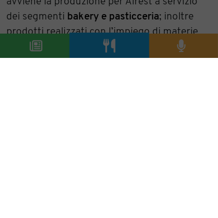
avviene la produzione per Airest a servizio
dei segmenti
bakery e pasticceria
; inoltre
prodotti realizzati con l’impiego di materie
prime a km zero e provenienti da aziende
garantite della penisola, tra le quali
eccellenze italiane come il
Consorzio Tutela
Formaggio Asiago
, il
Prosciutto Crudo di
Parma
, il pomodoro
Pachino
, carne di
fassona piemontese e ricotta di pecora
sarda.
Marina Caccialanza
condividi