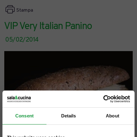
Stampa
VIP Very Italian Panino
05/02/2014
Consent
Details
About