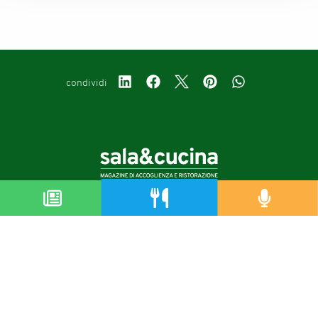
condividi
Copyright © 2019-2026
Autorizzazione del Tribunale di Bologna Nr.8143 del 21/12/2010
Sala&Cucina è una rivista di Edizioni Catering S.r.l.
P.Iva 02233251202
Privacy policy
Cookie policy
Modifica impostazioni cookie