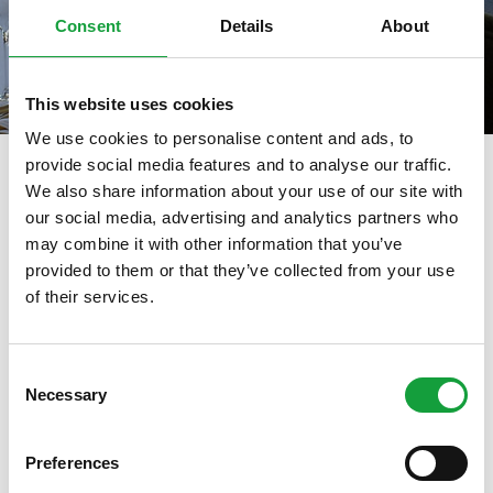
Consent
Details
About
This website uses cookies
We use cookies to personalise content and ads, to
provide social media features and to analyse our traffic.
We also share information about your use of our site with
our social media, advertising and analytics partners who
tag directory
>
vito schiavo
may combine it with other information that you’ve
Vito Schiavo
provided to them or that they’ve collected from your use
of their services.
ISCRIVITI ALLA NEWSLETTER
Di seguito tutti i contenuti taggati con:
Vito Schiavo
Consent
Necessary
Resta aggiornato su tutte le ultime novita nel campo
Selection
ARTICOLI, ARTICOLI
della ristorazione e del food.
Preferences
ISCRIVITI