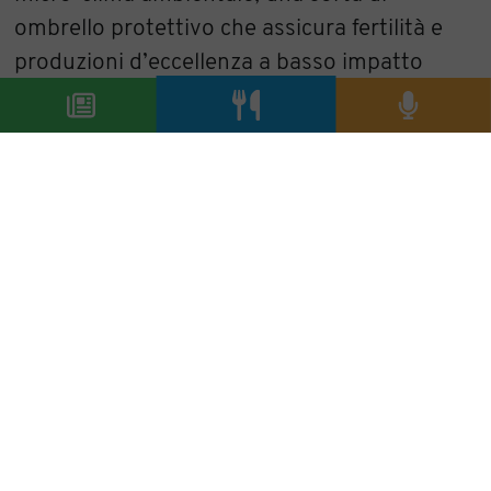
ombrello protettivo che assicura fertilità e
produzioni d’eccellenza a basso impatto
ambientale? Un’edizione che si propone
come laboratorio d’analisi e fucina di
pensiero, i cui risultati verranno divulgati,
come nelle stagioni precedenti, in Italia e
all’estero.
condividi
precedente:
dire fare sognare alla terrazza bartolini
successivo:
bortolin angelo spumante ufficiale del tour
italiano di bruce springsteen and the e-street band