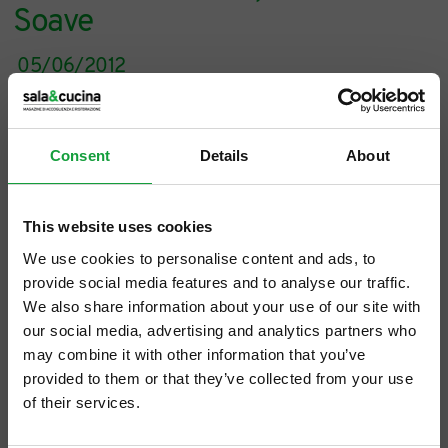
Soave
05/06/2012
Consent
Details
About
This website uses cookies
We use cookies to personalise content and ads, to
provide social media features and to analyse our traffic.
We also share information about your use of our site with
our social media, advertising and analytics partners who
may combine it with other information that you’ve
provided to them or that they’ve collected from your use
of their services.
Un forum si aggira per l’Italia, partendo da
ISCRIVITI ALLA NEWSLETTER