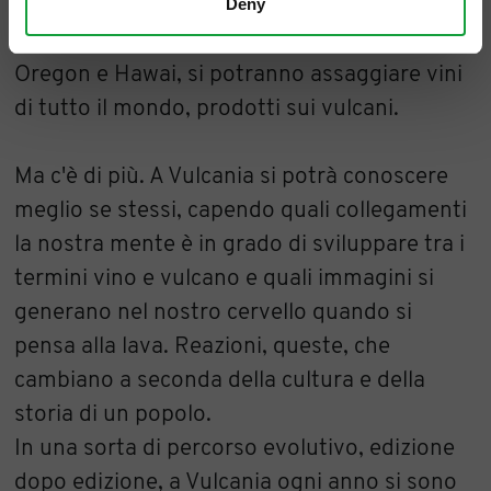
Deny
Soave al Lessini Durello e ai Colli Euganei,
fino a Madeira, e poi oltre, fino a Giappone,
Oregon e Hawai, si potranno assaggiare vini
di tutto il mondo, prodotti sui vulcani.
Ma c'è di più. A Vulcania si potrà conoscere
meglio se stessi, capendo quali collegamenti
la nostra mente è in grado di sviluppare tra i
termini vino e vulcano e quali immagini si
generano nel nostro cervello quando si
pensa alla lava. Reazioni, queste, che
cambiano a seconda della cultura e della
storia di un popolo.
In una sorta di percorso evolutivo, edizione
dopo edizione, a Vulcania ogni anno si sono