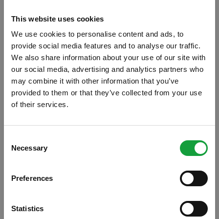
This website uses cookies
We use cookies to personalise content and ads, to
provide social media features and to analyse our traffic.
We also share information about your use of our site with
our social media, advertising and analytics partners who
may combine it with other information that you’ve
provided to them or that they’ve collected from your use
of their services.
ISCRIVITI ALLA NEWSLETTER
Alla carica di presidente di “Assovini Sicilia”,
Consent
associazione di piccoli, medi e grandi
Necessary
Resta aggiornato su tutte le ultime novita nel campo
Selection
della ristorazione e del food.
produttori vitivinicoli, è stato eletto Antonio
Rallo, già vice presidente e attualmente
Preferences
ISCRIVITI
titolare dell’azienda “Donnafugata”.
Il neoeletto guiderà l’associazione fino al
Statistics