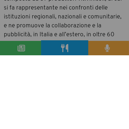
si fa rappresentante nei confronti delle
istituzioni regionali, nazionali e comunitarie,
e ne promuove la collaborazione e la
pubblicità, in Italia e all’estero, in oltre 60
Paesi.
condividi
precedente:
strauss-kahn festeggia la scarcerazione in un
ristorante italiano
successivo:
alain ducasse chef per il matrimonio reale di
monaco
archivio articoli