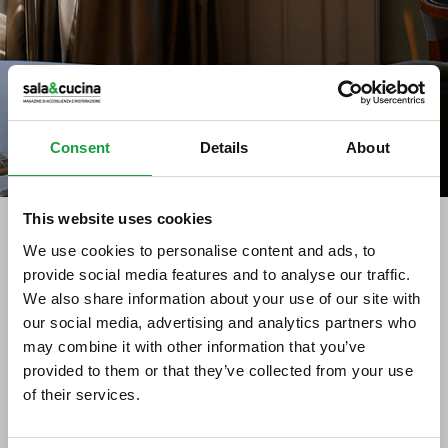
Consent
Details
About
This website uses cookies
We use cookies to personalise content and ads, to
Stampa
provide social media features and to analyse our traffic.
We also share information about your use of our site with
ERREDI DISTRIBUZIONE
our social media, advertising and analytics partners who
S.R.L. (BA)
may combine it with other information that you’ve
provided to them or that they’ve collected from your use
03/02/2011
of their services.
ISCRIVITI ALLA NEWSLETTER