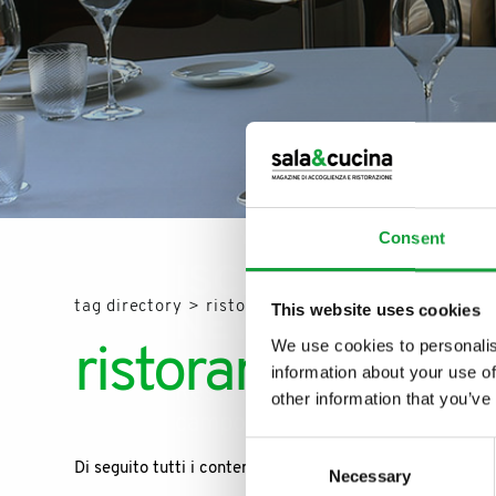
Consent
ISCRIVITI ALLA
tag directory
>
ristoranti treviso
This website uses cookies
NEWSLETTER
We use cookies to personalis
ristoranti Treviso
information about your use of
Resta aggiornato su tutte le u
other information that you’ve
campo della ristorazione e del
Consent
Di seguito tutti i contenuti taggati con:
ristoranti Trevi
Necessary
Selection