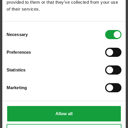
provided to them or that they’ve collected from your use
of their services.
ISCRIVITI ALLA NEWSLETTER
Consent
Necessary
Resta aggiornato su tutte le ultime novita nel campo
Selection
della ristorazione e del food.
Preferences
ISCRIVITI
Statistics
Marketing
Allow all