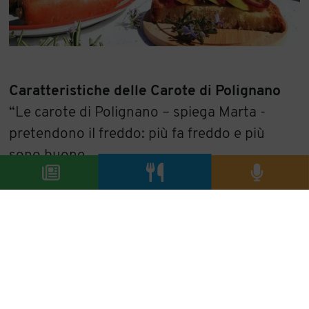
Caratteristiche delle Carote di Polignano
“Le carote di Polignano – spiega Marta -
pretendono il freddo: più fa freddo e più
sono buone.
Gennaio è il periodo migliore per le carote:
hanno un colore più vivo e sono più gustose.
L’ideale è consumarle crude o in insalata, per
la loro croccantezza e succulenza”.
Rispetto alle carote comuni quelle di
Polignano sono ulteriormente nutraceutiche,
avendo fra le altre cose, un contenuto di