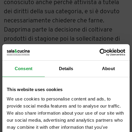
conosciuto anche perché attivista a tutela
dei diritti della sua categoria, e si è dovuto
necessariamente chiedere che farne.
Dapprima parte la decisione di coltivare
prodotti di stagione poi la sollecitazione di
Marta
, che nel giro di qualche anno diventerà
sua moglie: “Perché non proviamo a coltivare
le Carote di Polignano?” a cui prontamente
Consent
Details
About
risponde Modesto “ È un lavoro molto
faticoso: non ci sono mezzi meccanici per
This website uses cookies
cavare le carote da terra, bisogna farlo
We use cookies to personalise content and ads, to
manualmente”.
provide social media features and to analyse our traffic.
We also share information about your use of our site with
our social media, advertising and analytics partners who
may combine it with other information that you’ve