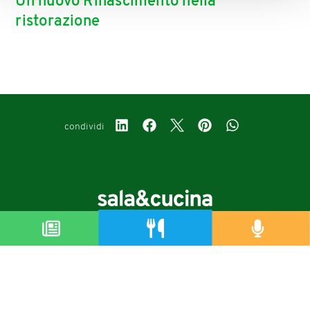
Un nuovo Rinascimento nella
ristorazione
condividi
Copyright © 2019-2026
Autorizzazione del Tribunale di Bologna Nr.8143 del 21/12/2010
Sala&Cucina è una rivista di Edizioni Catering S.r.l.
P.Iva 02233251202
Privacy policy
Cookie policy
Modifica impostazioni cookie