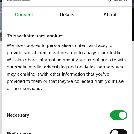
Consent
Details
About
This website uses cookies
We use cookies to personalise content and ads, to
provide social media features and to analyse our traffic.
We also share information about your use of our site with
tag directory
>
scacco matto agli orti
our social media, advertising and analytics partners who
may combine it with other information that you’ve
Scacco Matto agli orti
provided to them or that they’ve collected from your use
of their services.
ISCRIVITI ALLA NEWSLETTER
Di seguito tutti i contenuti taggati con:
Scacco Matto agli orti
Consent
Necessary
Resta aggiornato su tutte le ultime novita nel campo
Selection
della ristorazione e del food.
ARTICOLI, ARTICOLI
Preferences