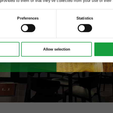
 provided to them or that they’ve collected from your use of their
 food.
Preferences
Statistics
Allow selection