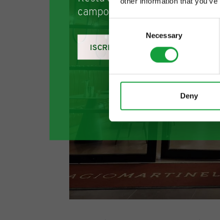
other information that you’ve
campo della ristorazione e del
Consent
Necessary
Selection
ISCRIVITI
Deny