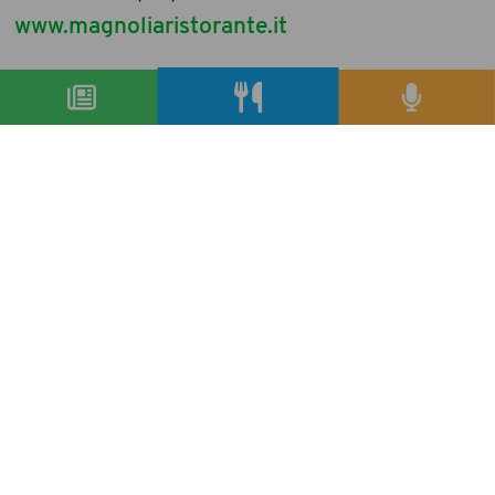
www.magnoliaristorante.it
condividi
precedente:
italy to savour, online il primo numero
successivo:
è mutti spa il top brand award 2013
archivio articoli
condividi