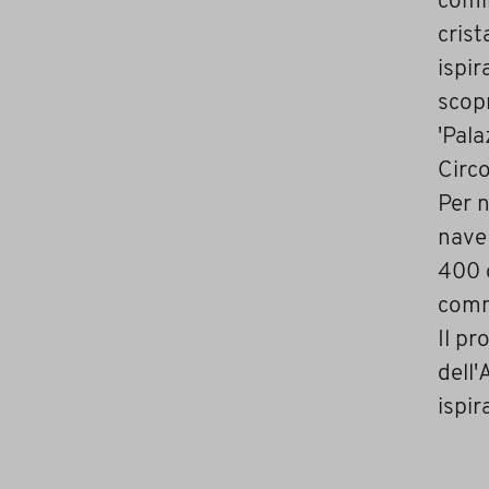
comi
crist
ispir
scopr
'Pala
Circ
Per n
nave
400 o
comm
Il pr
dell'
ispir