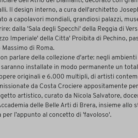
nciare dell'Atrio dei Diamanti, decorato con gra
alli. Il design interno, a cura dell'architetto Jose
ato a capolavori mondiali, grandiosi palazzi, muse
ire: dalla 'Sala degli Specchi' della Reggia di Versa
zzo Imperiale' della Citta' Proibita di Pechino, pa
o Massimo di Roma.
on parlare della collezione d'arte: negli ambienti 
 saranno installate in modo permanente un totale
pere originali e 6.000 multipli, di artisti conte
issionate da Costa Crociere appositamente per 
ogetto artistico, curato da Nicola Salvatore, doc
Accademia delle Belle Arti di Brera, insieme allo s
a per l’appunto al concetto di 'favoloso'.