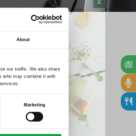
About
Stampa
se our traffic. We also share
ers who may combine it with
 services.
re, la più
pronta per il
Marketing
 150°
totale 3.800,