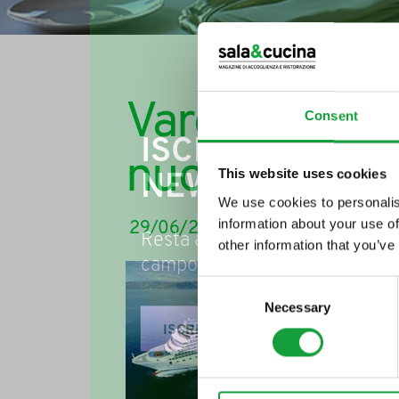
Varo il 4 lugli
Consent
ISCRIVITI ALLA
nuova nave di
This website uses cookies
NEWSLETTER
We use cookies to personalis
information about your use of
29/06/2011
Resta aggiornato su tutte le u
other information that you’ve
campo della ristorazione e del
Cost
Consent
grand
Necessary
Selection
debut
ISCRIVITI
anniv
La na