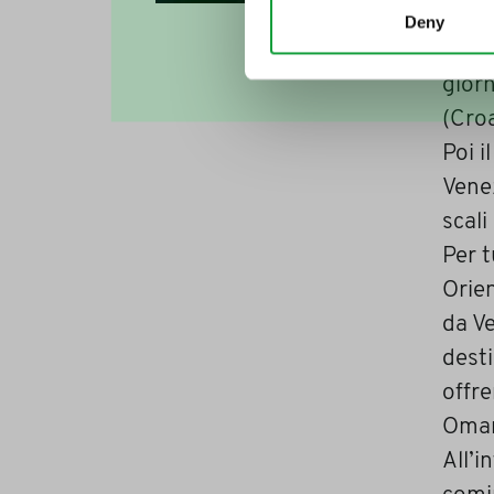
è int
Deny
Marg
giorn
(Croa
Poi i
Venez
scali
Per t
Orien
da Ve
dest
offre
Oma
All’i