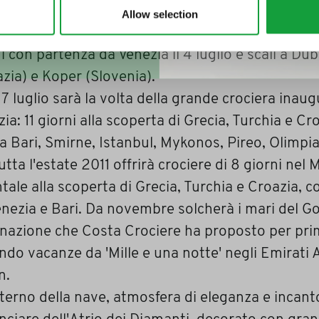
eramente costruita in Italia da Fincantieri, nel ca
Allow selection
hera, e debutterà con una minicrociera di vernis
i con partenza da Venezia il 4 luglio e scali a Du
zia) e Koper (Slovenia).
l 7 luglio sarà la volta della grande crociera inaug
ia: 11 giorni alla scoperta di Grecia, Turchia e Cr
 a Bari, Smirne, Istanbul, Mykonos, Pireo, Olimpi
utta l'estate 2011 offrirà crociere di 8 giorni nel
tale alla scoperta di Grecia, Turchia e Croazia, 
nezia e Bari. Da novembre solcherà i mari del Go
inazione che Costa Crociere ha proposto per pr
ndo vacanze da 'Mille e una notte' negli Emirati A
n.
nterno della nave, atmosfera di eleganza e incant