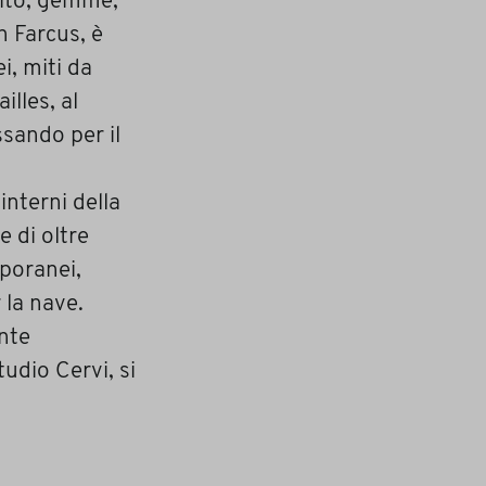
nito, gemme,
ph Farcus, è
i, miti da
illes, al
ssando per il
interni della
 di oltre
mporanei,
la nave.
ente
tudio Cervi, si