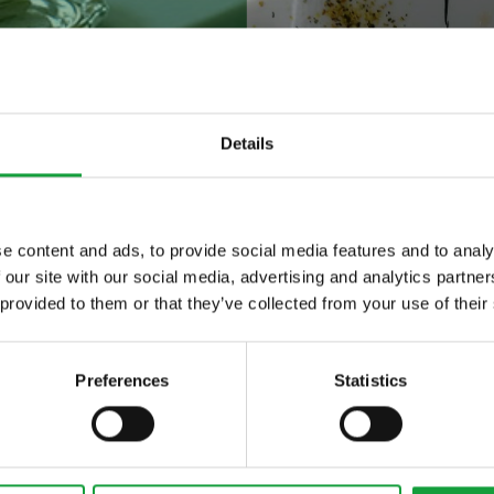
o per Favolosa la
Details
 Costa Crociere
e content and ads, to provide social media features and to analy
 our site with our social media, advertising and analytics partn
ltime novita nel
 provided to them or that they’ve collected from your use of their
 food.
a Favolosa è la nuova ammiraglia di Costa Crocie
e nave da crociera battente bandiera italiana è 
Preferences
Statistics
to che si terrà il 4 luglio a Venezia nell'anno del
ersario nell'Unità d'Italia.
ve ha un peso di 114.500 tonnellate e ospita in 