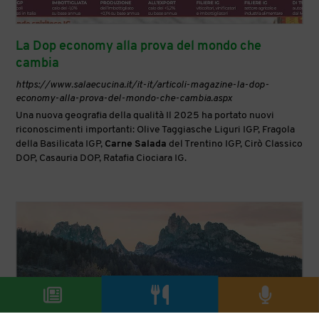
La Dop economy alla prova del mondo che
cambia
https://www.salaecucina.it/it-it/articoli-magazine-la-dop-
economy-alla-prova-del-mondo-che-cambia.aspx
Una nuova geografia della qualità Il 2025 ha portato nuovi
riconoscimenti importanti: Olive Taggiasche Liguri IGP, Fragola
della Basilicata IGP,
Carne
Salada
del Trentino IGP, Cirò Classico
DOP, Casauria DOP, Ratafia Ciociara IG.