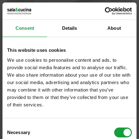
La carne salada è il salume tipico più identitario
del Trentino occidentale
Consent
Details
About
https://www.salaecucina.it/it-it/la-carne-salada-e-il-salume-
tipico-piu-identitario-del-trentino-occidentale.aspx
Con il tempo, poi, l’azienda si è specializzata anche nella
produzione di altri salumi tradizionali trentini, come lo speck e
This website uses cookies
la
carne
salada
.
Carne
salada
: ecco come nasce E sono proprio
We use cookies to personalise content and ads, to
questi due prodotti a costituire oggi il suo core business. ...
provide social media features and to analyse our traffic.
Proprio da questa tecnica, dunque, ha preso il nome la [...]
We also share information about your use of our site with
our social media, advertising and analytics partners who
may combine it with other information that you’ve
provided to them or that they’ve collected from your use
of their services.
ISCRIVITI ALLA NEWSLETTER
Consent
Necessary
Resta aggiornato su tutte le ultime novita nel campo
Selection